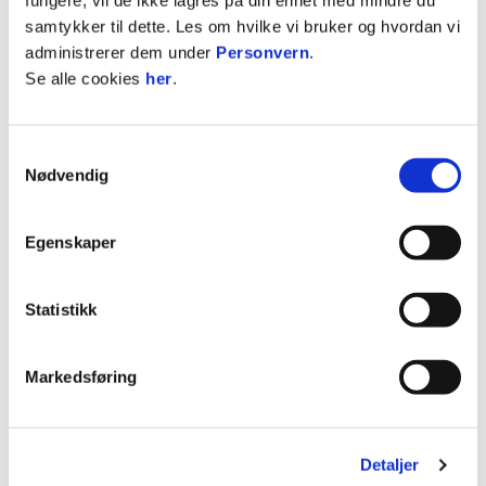
begrenset. Så lenge en digital enhet er
samtykker til dette. Les om hvilke vi bruker og hvordan vi
påskrudd så har den en unik ID som vil
administrerer dem under
Personvern
.
kunne detekteres og har enheten et SIM-kort
Se alle cookies
her
.
vil den også kunne spores. SIM betyr faktisk:
Subscriber Identity Module = Abonnent
Identitet Modul. Dette betyr at din digitale
Samtykkevalg
Nødvendig
enhet alltid kan "ses" og spores som en
sender/mottaker av radiosignaler.
Systemene på våre arenaer vil også kunne
Egenskaper
spore din enhet uten at du gjør noe aktivt.
Din identitet
: Når du registrerer deg som
bruker hos oss vil vi har muligheten til å
Statistikk
tilpasse interaksjonen med deg ut fra hva du
opplyser, for eksempel ut fra klubb, alder,
Markedsføring
kjønn etc. Du vil i din profilinnlogging ha
oversikt over hvilken informasjon du har gitt
oss tilgang til. Det først når du har registrert
deg med et aktivt samtykke du vil være en
Detaljer