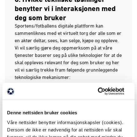
benytter vi i interaksjonen med
deg som bruker
Sportens/fotballens digitale plattform kan
sammenliknes med et virtuelt torg der alle som er
en aktør deltar, sees, kan selge, kjøpe og oppleve.
Vi vil særlig gjøre deg oppmerksom på at våre
tjenester baserer seg på ulike teknologier for at de
skal oppleves relevant for deg som bruker og her
vil vi særlig trekke fram følgende grunnleggende
teknologiske mekanismer:
Enheten
: Din digitale enhet inneholder unik
informasjon som kan leses av aktører som
på en eller annen måte vil interagere med
Denne nettsiden bruker cookies
denne enheten. Du kan selv begrense deling
av noe av informasjonen ved å aktivt skru av
Våre nettsider benytter informasjonskapsler (cookies).
funksjonene, men du står da i fare for at
Dersom de ikke er nødvendig for at nettsiden vår skal
tjenester du ønsker ikke fungerer/blir
fungere, vil de ikke lagres på din enhet med mindre du