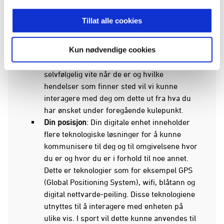
interessent/bruker vi kan kommunisere
med.
Tillat alle cookies
Tid
: Vi forutsetter at interaksjonen med deg
som interessent vil variere ut fra tid på året,
Kun nødvendige cookies
døgnet, før, under og etter event/kamp etc.
Fordi vi eier arrangementene vil vi
selvfølgelig vite når de er og hvilke
hendelser som finner sted vil vi kunne
interagere med deg om dette ut fra hva du
har ønsket under foregående kulepunkt.
Din posisjon
: Din digitale enhet inneholder
flere teknologiske løsninger for å kunne
kommunisere til deg og til omgivelsene hvor
du er og hvor du er i forhold til noe annet.
Dette er teknologier som for eksempel GPS
(Global Positioning System), wifi, blåtann og
digital nettvarde-peiling. Disse teknologiene
utnyttes til å interagere med enheten på
ulike vis. I sport vil dette kunne anvendes til