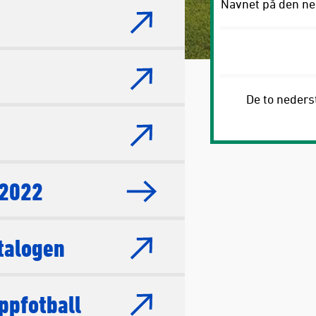
Navnet på den nes
De to nederst
-2022
talogen
ppfotball