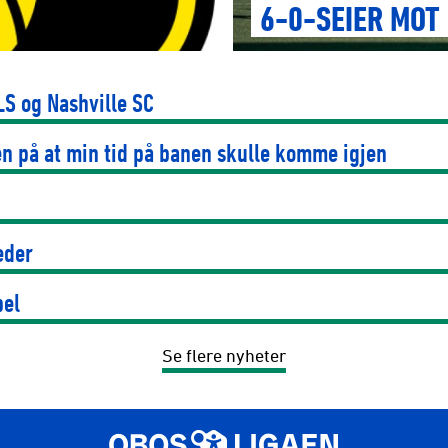
6-0-SEIER MOT
S og Nashville SC
oen på at min tid på banen skulle komme igjen
eder
bel
Se flere nyheter