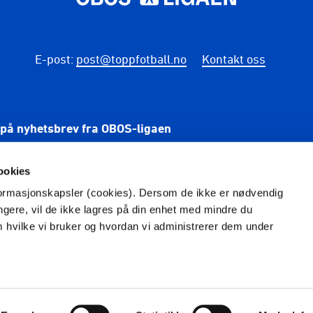
E-post
:
post@toppfotball.no
Kontakt oss
på nyhetsbrev fra OBOS-ligaen
PÅME
ookies
nformasjonskapsler (cookies). Dersom de ikke er nødvendig
ungere, vil de ikke lagres på din enhet med mindre du
m hvilke vi bruker og hvordan vi administrerer dem under
Foto: NTB. Redaktør: Thomas Torjusen
Vilkår og betingelser
Personvern