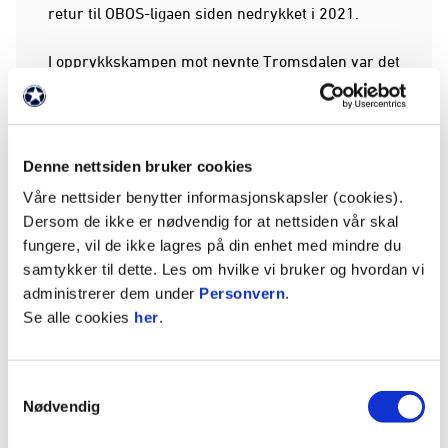
retur til OBOS-ligaen siden nedrykket i 2021.
I opprykkskampen mot nevnte Tromsdalen var det
Strømmen-kaptein Mathias Sundberg som ble den
store helten etter å ha scoret 1-0-målet. Da kunne
trener Ørjan Heiberg og resten av klubben slippe
jubelen løs.
Denne nettsiden bruker cookies
Våre nettsider benytter informasjonskapsler (cookies).
Etter totalt 26 spilte kamper ble fasit hele 20 seire,
Dersom de ikke er nødvendig for at nettsiden vår skal
to uavgjort og fire tap.
fungere, vil de ikke lagres på din enhet med mindre du
samtykker til dette. Les om hvilke vi bruker og hvordan vi
administrerer dem under
Personvern
.
BILDER
VISER: 1 AV 4
Se alle cookies
her
.
Samtykkevalg
Nødvendig