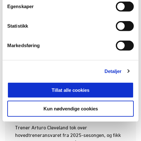
Egenskaper
Statistikk
I
Sandnes Ulf
lå alt klart for å feire opprykket i
hjemmekampen mot Brattvåg tidligere i oktober,
men et seint overtidsmål fra gjestene sørget for at
Markedsføring
det stod 2-2 på sluttavla – og opprykksfesten
måtte utsettes.
Detaljer
Bedre gikk det da Arendal kom på besøk noen
dager senere. Kampen endte til slutt med et ekte
målkalas og 4-1 til Sandnes Ulf. Dermed kunne
Tillat alle cookies
champagnen sprettes på Øster Hus Arena i runde
25. Etter totalt 26 spilte kamper ble fasit 16 seire,
Kun nødvendige cookies
seks uavgjort og fire tap.
Trener Arturo Cleveland tok over
hovedtreneransvaret fra 2025-sesongen, og fikk