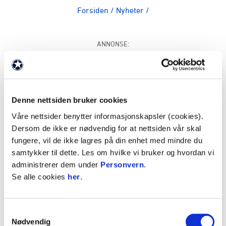
Forsiden
/
Nyheter
/
ANNONSE:
Denne nettsiden bruker cookies
Våre nettsider benytter informasjonskapsler (cookies).
OBOS-camp ruller videre i 2025, og vil
Dersom de ikke er nødvendig for at nettsiden vår skal
gjennomføre over 80 camper over hele landet i
fungere, vil de ikke lagres på din enhet med mindre du
periodene vinter-, sommer- og høstferie. Vi
samtykker til dette. Les om hvilke vi bruker og hvordan vi
dekker store deler av landet gjennom året, og
administrerer dem under
Personvern
.
håper du finner en camp i ditt nærområde.
Se alle cookies
her
.
Først ut er vinterferien, og påmeldingen er nå
åpen. Du kan finne oversikt over hvem som
Samtykkevalg
arrangerer, og påmelding
HER
.
Nødvendig