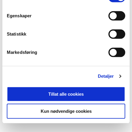
NB: I vinterferien tester vi ut rabatt for alle OBOS-
Egenskaper
medlemmer. Du finner promokode som benyttes i
TicketCo på OBOS' medlemssider.
Statistikk
Bli OBOS-medlem her.
Markedsføring
ANNONSE FRA OBOS-LIGAEN:
Detaljer
Publisert: 30.01.2025
, oppdatert: 03.04.2025
Skrevet av: Thomas Torjusen
Kontakt:
thomas.torjusen@toppfotball.no
Tillat alle cookies
Kun nødvendige cookies