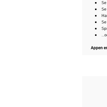
Se
Se
Han
Se
Spi
...
Appen er