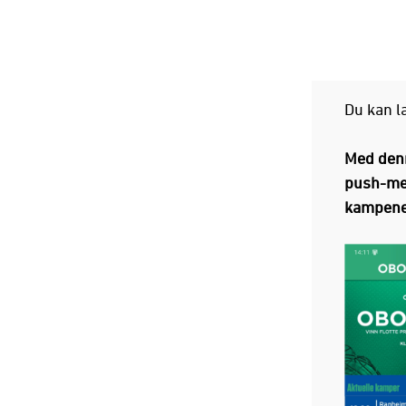
Du kan l
Med denne
push-mel
kampene 