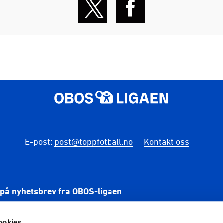
E-post
:
post@toppfotball.no
Kontakt oss
på nyhetsbrev fra OBOS-ligaen
PÅME
ookies