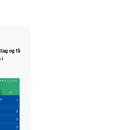
tlag og få
 i