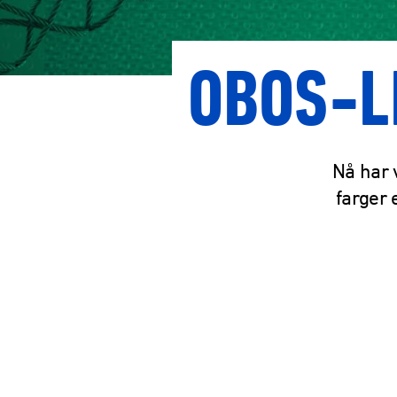
OBOS-L
Nå har 
farger 