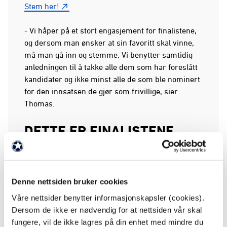
Stem her!
- Vi håper på et stort engasjement for finalistene,
og dersom man ønsker at sin favoritt skal vinne,
må man gå inn og stemme. Vi benytter samtidig
anledningen til å takke alle dem som har foreslått
kandidater og ikke minst alle de som ble nominert
for den innsatsen de gjør som frivillige, sier
Thomas.
DETTE ER FINALISTENE
1. Branns Venner herrelaget (SK Brann)
2. Christian Rafn (Lyn)
3. Frivillig-gjengen i KBK-shopen (Kristiansund
Denne nettsiden bruker cookies
Ballklubb)
4. Eli Margrethe Sawyer (Tromsø Idrettslag)
Våre nettsider benytter informasjonskapsler (cookies).
5. Elisabeth Nedrelid (Os Fotball)
Dersom de ikke er nødvendig for at nettsiden vår skal
6. Flemming Eliassen (Fram Larvik)
fungere, vil de ikke lagres på din enhet med mindre du