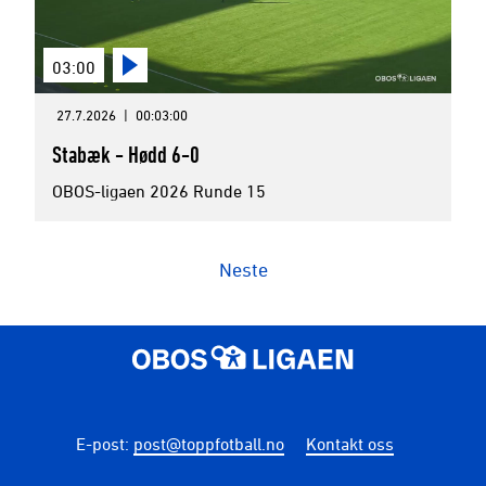
03:00
27.7.2026
|
00:03:00
Stabæk - Hødd 6-0
OBOS-ligaen 2026 Runde 15
Neste
E-post
:
post@toppfotball.no
Kontakt oss