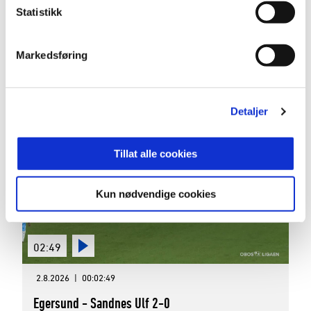
03:00
Statistikk
2.8.2026
|
00:03:00
Markedsføring
Hødd - Moss 2-1
OBOS-ligaen 2026 Runde 16
Detaljer
Tillat alle cookies
Kun nødvendige cookies
02:49
2.8.2026
|
00:02:49
Egersund - Sandnes Ulf 2-0