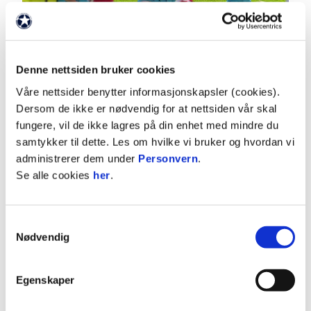
Denne nettsiden bruker cookies
03:03
Våre nettsider benytter informasjonskapsler (cookies).
2.8.2026
|
00:03:03
Dersom de ikke er nødvendig for at nettsiden vår skal
fungere, vil de ikke lagres på din enhet med mindre du
Lyn - Sogndal 3-2
samtykker til dette. Les om hvilke vi bruker og hvordan vi
OBOS-ligaen 2026 Runde 16
administrerer dem under
Personvern
.
Se alle cookies
her
.
Samtykkevalg
Nødvendig
Egenskaper