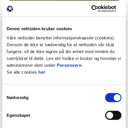
Denne nettsiden bruker cookies
03:00
Våre nettsider benytter informasjonskapsler (cookies).
2.8.2026
|
00:03:00
Dersom de ikke er nødvendig for at nettsiden vår skal
fungere, vil de ikke lagres på din enhet med mindre du
Hødd - Moss 2-1
samtykker til dette. Les om hvilke vi bruker og hvordan vi
OBOS-ligaen 2026 Runde 16
administrerer dem under
Personvern
.
Se alle cookies
her
.
Samtykkevalg
Nødvendig
Egenskaper