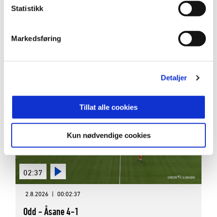
02:49
Statistikk
2.8.2026
|
00:02:49
Markedsføring
Egersund - Sandnes Ulf 2-0
OBOS-ligaen 2026 Runde 16
Detaljer
Tillat alle cookies
Kun nødvendige cookies
02:37
2.8.2026
|
00:02:37
Odd - Åsane 4-1