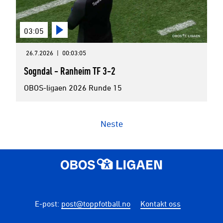
03:05
26.7.2026
|
00:03:05
Sogndal - Ranheim TF 3-2
OBOS-ligaen 2026 Runde 15
Neste
E-post
:
post@toppfotball.no
Kontakt oss