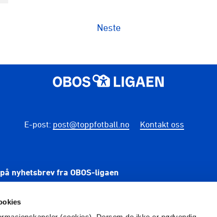
Neste
E-post
:
post@toppfotball.no
Kontakt oss
på nyhetsbrev fra OBOS-ligaen
PÅME
ookies
nformasjonskapsler (cookies). Dersom de ikke er nødvendig