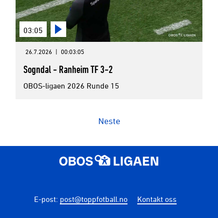
03:05
26.7.2026
|
00:03:05
Sogndal - Ranheim TF 3-2
OBOS-ligaen 2026 Runde 15
Neste
E-post
:
post@toppfotball.no
Kontakt oss