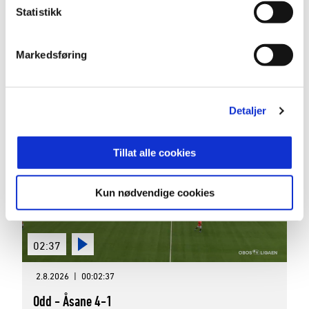
02:49
Statistikk
2.8.2026
|
00:02:49
Markedsføring
Egersund - Sandnes Ulf 2-0
OBOS-ligaen 2026 Runde 16
Detaljer
Tillat alle cookies
Kun nødvendige cookies
02:37
2.8.2026
|
00:02:37
Odd - Åsane 4-1