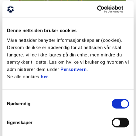
Denne nettsiden bruker cookies
03:00
Våre nettsider benytter informasjonskapsler (cookies).
2.8.2026
|
00:03:00
Dersom de ikke er nødvendig for at nettsiden vår skal
fungere, vil de ikke lagres på din enhet med mindre du
Hødd - Moss 2-1
samtykker til dette. Les om hvilke vi bruker og hvordan vi
OBOS-ligaen 2026 Runde 16
administrerer dem under
Personvern
.
Se alle cookies
her
.
Samtykkevalg
Nødvendig
Egenskaper