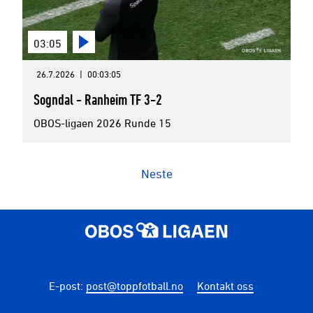
03:05
26.7.2026
|
00:03:05
Sogndal - Ranheim TF 3-2
OBOS-ligaen 2026 Runde 15
Neste
E-post
:
post@toppfotball.no
Kontakt oss