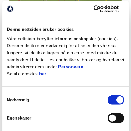
Denne nettsiden bruker cookies
03:00
Våre nettsider benytter informasjonskapsler (cookies).
2.8.2026
|
00:03:00
Dersom de ikke er nødvendig for at nettsiden vår skal
fungere, vil de ikke lagres på din enhet med mindre du
Hødd - Moss 2-1
samtykker til dette. Les om hvilke vi bruker og hvordan vi
OBOS-ligaen 2026 Runde 16
administrerer dem under
Personvern
.
Se alle cookies
her
.
Samtykkevalg
Nødvendig
Egenskaper