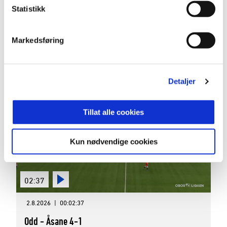
02:49
Statistikk
2.8.2026
|
00:02:49
Markedsføring
Egersund - Sandnes Ulf 2-0
OBOS-ligaen 2026 Runde 16
Detaljer
Tillat alle cookies
Kun nødvendige cookies
02:37
2.8.2026
|
00:02:37
Odd - Åsane 4-1