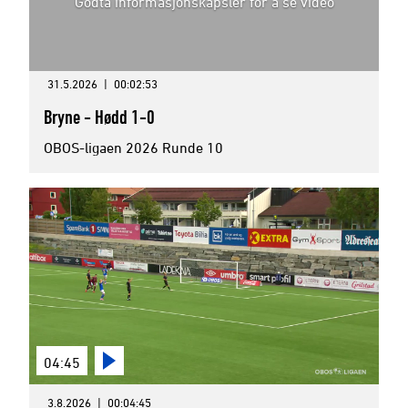
Godta informasjonskapsler for å se video
31.5.2026
|
00:02:53
Bryne - Hødd 1-0
OBOS-ligaen 2026 Runde 10
04:45
3.8.2026
|
00:04:45