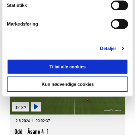
02:49
Statistikk
2.8.2026
|
00:02:49
Markedsføring
Egersund - Sandnes Ulf 2-0
OBOS-ligaen 2026 Runde 16
Detaljer
Tillat alle cookies
Kun nødvendige cookies
02:37
2.8.2026
|
00:02:37
Odd - Åsane 4-1