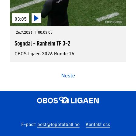
03:05
26.7.2026
|
00:03:05
Sogndal - Ranheim TF 3-2
OBOS-ligaen 2026 Runde 15
Neste
E-post
:
post@toppfotball.no
Kontakt oss