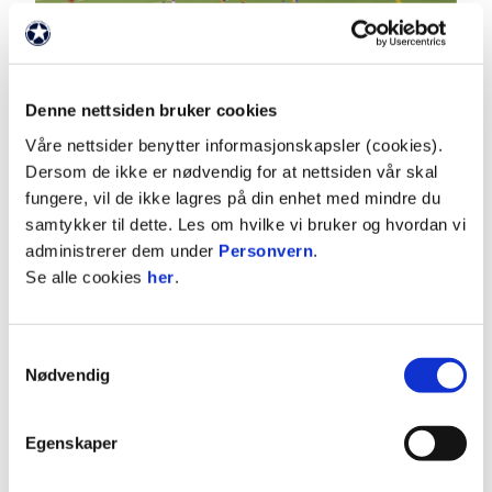
Denne nettsiden bruker cookies
03:00
Våre nettsider benytter informasjonskapsler (cookies).
2.8.2026
|
00:03:00
Dersom de ikke er nødvendig for at nettsiden vår skal
fungere, vil de ikke lagres på din enhet med mindre du
Hødd - Moss 2-1
samtykker til dette. Les om hvilke vi bruker og hvordan vi
OBOS-ligaen 2026 Runde 16
administrerer dem under
Personvern
.
Se alle cookies
her
.
Samtykkevalg
Nødvendig
Egenskaper